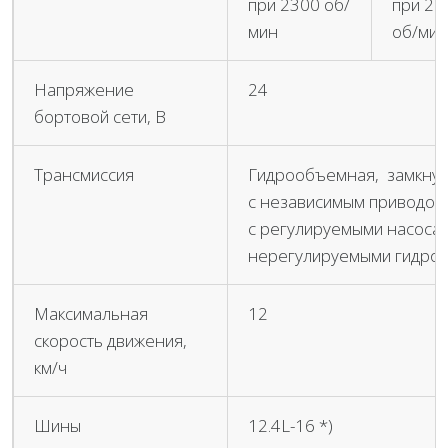
при 2300 об/
при 25
мин
об/мин
Напряжение
24
бортовой сети, В
Трансмиссия
Гидрообъемная, замкнут
с независимым приводом
с регулируемыми насосам
нерегулируемыми гидро
Максимальная
12
скорость движения,
км/ч
Шины
12.4L-16 *)