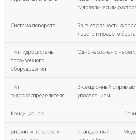
гидравлическим расторм
Система поворота
За счет разности скорос
левого и правого борта
Тип гидросистемы
Однонасосная с нерегул
погрузочного
оборудования
Тип
3-секционный с прямым 
гидрораспределителя
управлением
Кондиционер
--
Опция
Дизайн интерьера и
Стандартный,
Модер
экстерьера
кабина без