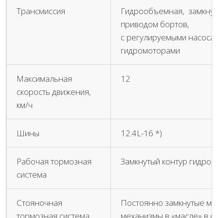
Трансмиссия
Гидрообъемная, замкнут
приводом бортов,
с регулируемыми насоса
гидромоторами
Максимальная
12
скорость движения,
км/ч
Шины
12.4L-16 *)
Рабочая тормозная
Замкнутый контур гидро
система
Стояночная
Постоянно замкнутые мн
тормозная система
механизмы в «масле» в ст