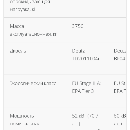
опрокидывающая
нагрузка, кН
Масса
3750
эксплуатационная, кг
Дизель
Deutz
Deutz
TD2011L04i
BF04M
Экологический класс
EU Stage IIIA;
EU Stage
ЕРА Tier 3
ЕРА Tie
Мощность
52 кВт (70.7
60 кВт 
номинальная
л.с.)
л.с.)