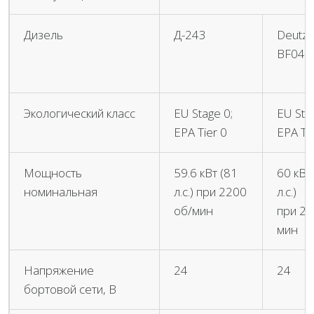
Дизель
Д-243
Deutz
BF04M
Экологический класс
ЕU Stage 0;
EU Stag
ЕРА Tier 0
ЕРА Ti
Мощность
59.6 кВт (81
60 кВт
номинальная
л.с.) при 2200
л.с.)
об/мин
при 25
мин
Напряжение
24
24
бортовой сети, В