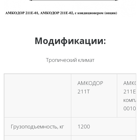
Модификации:
Тропический климат
АМКОДОР
АМКО
211Т
211Е-0
компле
0010
Грузоподъемность, кг
1200