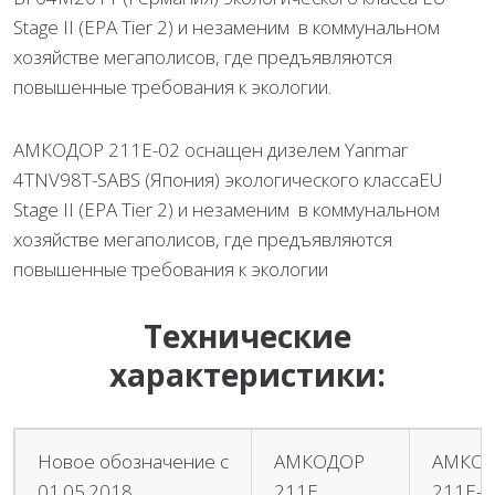
Stage II (ЕРА Tier 2) и незаменим в коммунальном
хозяйстве мегаполисов, где предъявляются
повышенные требования к экологии.
АМКОДОР 211Е-02 оснащен дизелем Yanmar
4TNV98T-SABS (Япония) экологического классаEU
Stage II (ЕРА Tier 2) и незаменим в коммунальном
хозяйстве мегаполисов, где предъявляются
повышенные требования к экологии
Технические
характеристики:
Новое обозначение с
АМКОДОР
АМКО
01.05.2018
211Е
211Е-0