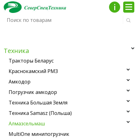
Инфо
Мен
Техника
Тракторы Беларус
Краснокамский РМЗ
Амкодор
Погрузчик амкодор
Техника Большая Земля
Техника Samasz (Польша)
Алмазсельмаш
MultiOne минипогрузчик