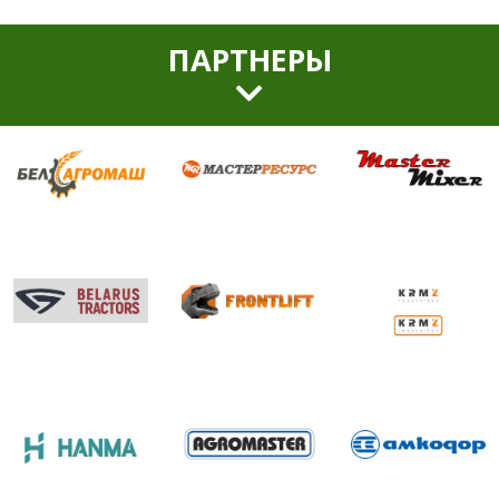
ПАРТНЕРЫ
МастерРесурс
MasterMixer
Белагромаш
Belarus
FRONTLIFT
KMRZ
ООО ПК “АГРОМАСТЕР”
Амкодор
Hanma