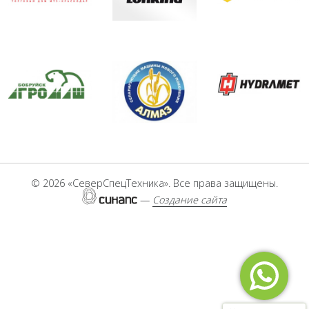
МТЗ Новый Краснодар
Краснокамски
LONKING
Бобруйск агромаш
HYDRAMET
Алмазсельмаш
©
2026 «СеверСпецТехника». Все права защищены.
—
Создание сайта