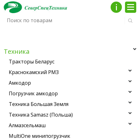
Инфо
Мен
Техника
Тракторы Беларус
Краснокамский РМЗ
Амкодор
Погрузчик амкодор
Техника Большая Земля
Техника Samasz (Польша)
Алмазсельмаш
MultiOne минипогрузчик