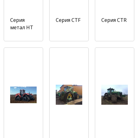
Серия
Серия CTF
Cерия CTR
метал HT
и STD