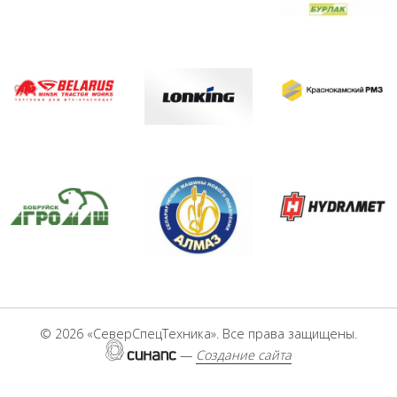
Большая земля
ОАО «Мозырский машинострои
ОАО «Мордов
МТЗ Новый Краснодар
Краснокамски
LONKING
Бобруйск агромаш
HYDRAMET
Алмазсельмаш
©
2026 «СеверСпецТехника». Все права защищены.
—
Создание сайта