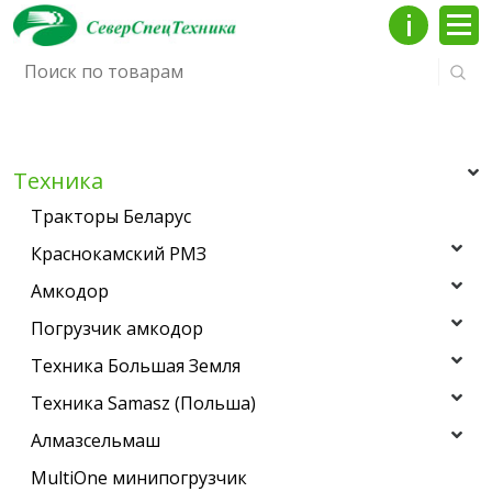
Инфо
Мен
Техника
Тракторы Беларус
Краснокамский РМЗ
Амкодор
Погрузчик амкодор
Техника Большая Земля
Техника Samasz (Польша)
Алмазсельмаш
MultiOne минипогрузчик