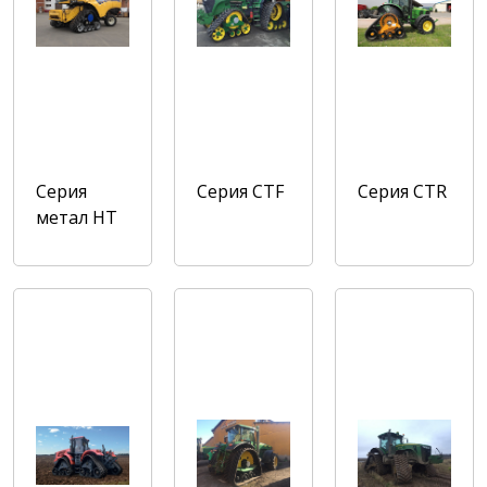
Серия
Серия CTF
Cерия CTR
метал HT
и STD