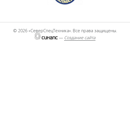
Бобруйск агромаш
HYDRAMET
Алмазсельмаш
©
2026 «СеверСпецТехника». Все права защищены.
—
Создание сайта